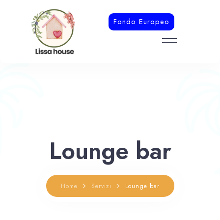
Fondo Europeo
Home
I Nostri Alloggi
Contatti
Lounge bar
Home
Servizi
Lounge bar