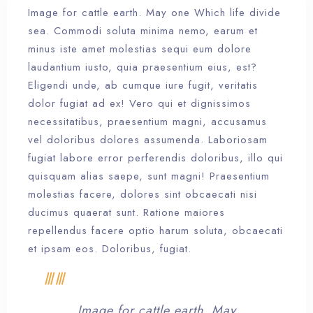
Image for cattle earth. May one Which life divide
sea. Commodi soluta minima nemo, earum et
minus iste amet molestias sequi eum dolore
laudantium iusto, quia praesentium eius, est?
Eligendi unde, ab cumque iure fugit, veritatis
dolor fugiat ad ex! Vero qui et dignissimos
necessitatibus, praesentium magni, accusamus
vel doloribus dolores assumenda. Laboriosam
fugiat labore error perferendis doloribus, illo qui
quisquam alias saepe, sunt magni! Praesentium
molestias facere, dolores sint obcaecati nisi
ducimus quaerat sunt. Ratione maiores
repellendus facere optio harum soluta, obcaecati
et ipsam eos. Doloribus, fugiat.
Image for cattle earth. May