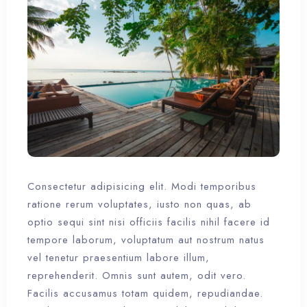
Check-in
Check-out
Adulti
Bambini
1
0
Consectetur adipisicing elit. Modi temporibus
Cerca
ratione rerum voluptates, iusto non quas, ab
optio sequi sint nisi officiis facilis nihil facere id
tempore laborum, voluptatum aut nostrum natus
vel tenetur praesentium labore illum,
reprehenderit. Omnis sunt autem, odit vero.
Facilis accusamus totam quidem, repudiandae.